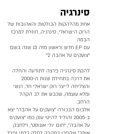
סינרגיה
אחת מהלהקות הבולטות והאהובות של
הרוק הישראלי, סינרגיה, חוזרת למרכז
הבמה
עם EP חדש וראשון מזה 13 שנה בשם
“צועקים על אהבה 2”
להקת סינרגיה פרצה לתודעה והחלה
את דרכה בתחילת שנות ה-2000
והצליחה לייצר רוק ישראלי חד, רגשי
ומלא עוצמה, שכבש את לב הקהל
הרחב.
אלבום הבכורה ”צועקים על אהבה” יצא
ב-2005 והוליד להיטי ענק כמו “צועקים
על אהבה”, “חום יולי אוגוסט”, ו”לחבק
אותך” שהפכו במהרה לחלק בלתי נפרד