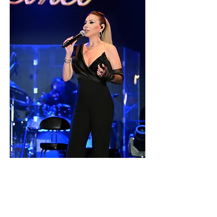
קרדיט:MUZEYYEN