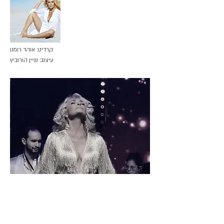
קרדיט: אוהד רומנו
עיצוב: שיין הורוביץ