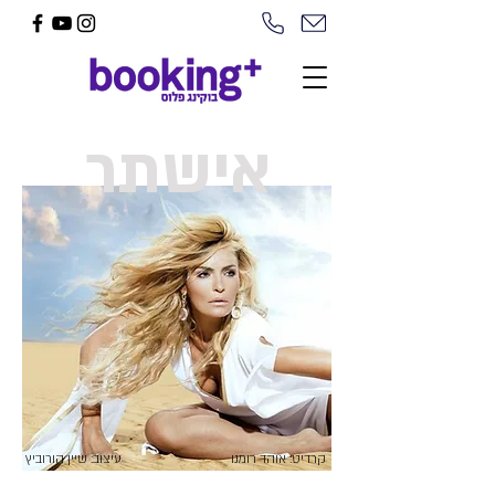
אישתר
קרדיט: אוהד רומנו
עיצוב: שיין הורוביץ